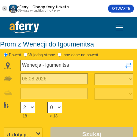
aFerry - Cheap ferry tickets
OTWARTE
Otwórz w aplikacji aFerry
Prom z Wenecji do Igoumenitsa
Powrót
W jedną stronę
Inne dane na powrót
18+
< 18
Szukaj