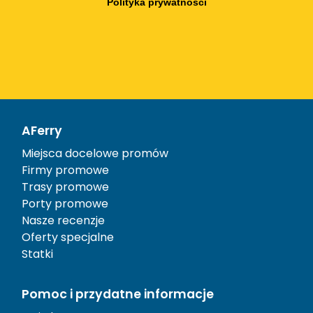
Polityka prywatności
AFerry
Miejsca docelowe promów
Firmy promowe
Trasy promowe
Porty promowe
Nasze recenzje
Oferty specjalne
Statki
Pomoc i przydatne informacje