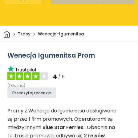
Dom
Trasy
Wenecja-Igumenitsa
Wenecja Igumenitsa Prom
4
/ 5
(
1
Ocena
)
Przeczytaj recenzje
Promy z Wenecja do Igumenitsa obsługiwane
są przez 1 firm promowych.
Operatorami są
między innymi
Blue Star Ferries
.
Obecnie na
tej trasie promowej odbywa się
2 rejsów
.