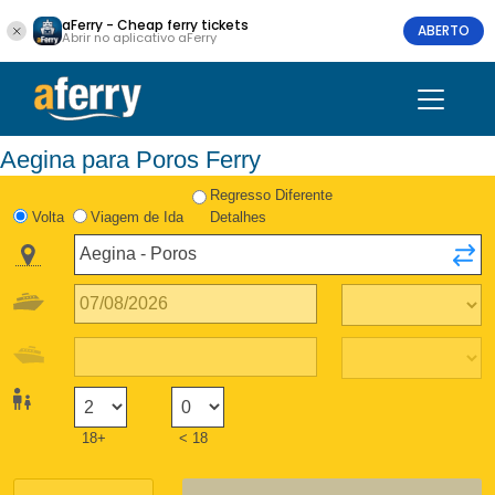
aFerry - Cheap ferry tickets
ABERTO
Abrir no aplicativo aFerry
Aegina para Poros Ferry
Regresso Diferente
Volta
Viagem de Ida
Detalhes
18+
< 18