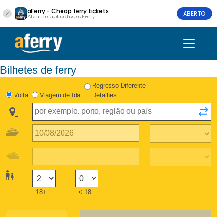
aFerry - Cheap ferry tickets
ABERTO
Abrir no aplicativo aFerry
Bilhetes de ferry
Regresso Diferente
Volta
Viagem de Ida
Detalhes
18+
< 18