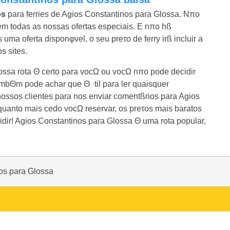
os
para ferries de Agios Constantinos para Glossa. Nπo
em todas as nossas ofertas especiais. E nπo hß
ma oferta disponφvel, o seu preτo de ferry irß incluir a
s sites.
ossa rota Θ certo para vocΩ ou vocΩ nπo pode decidir
ambΘm pode achar que Θ ·til para ler quaisquer
ossos clientes para nos enviar comentßrios para Agios
quanto mais cedo vocΩ reservar, os preτos mais baratos
dir! Agios Constantinos para Glossa Θ uma rota popular,
os para Glossa