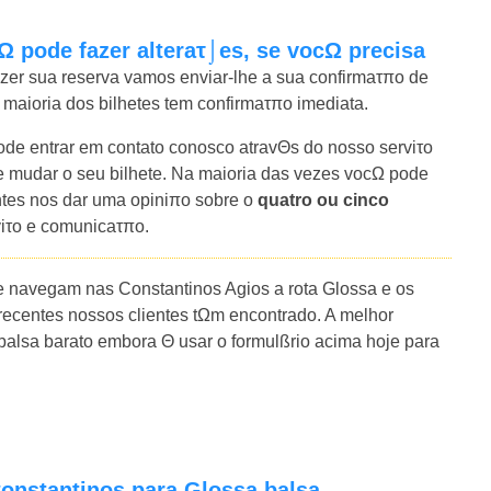
Ω pode fazer alteraτ⌡es, se vocΩ precisa
azer sua reserva vamos enviar-lhe a sua confirmaτπo de
 maioria dos bilhetes tem confirmaτπo imediata.
e entrar em contato conosco atravΘs do nosso serviτo
mudar o seu bilhete. Na maioria das vezes vocΩ pode
entes nos dar uma opiniπo sobre o
quatro ou cinco
viτo e comunicaτπo.
 navegam nas Constantinos Agios a rota Glossa e os
ecentes nossos clientes tΩm encontrado. A melhor
alsa barato embora Θ usar o formulßrio acima hoje para
Constantinos para Glossa balsa