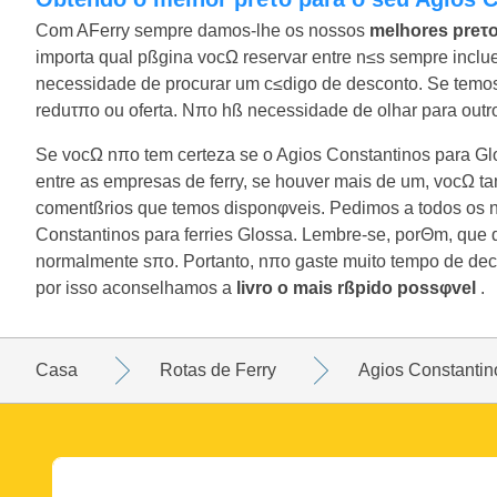
Com AFerry sempre damos-lhe os nossos
melhores preτ
importa qual pßgina vocΩ reservar entre n≤s sempre inclu
necessidade de procurar um c≤digo de desconto. Se temos u
reduτπo ou oferta. Nπo hß necessidade de olhar para outro
Se vocΩ nπo tem certeza se o Agios Constantinos para Gl
entre as empresas de ferry, se houver mais de um, vocΩ t
comentßrios que temos disponφveis. Pedimos a todos os n
Constantinos para ferries Glossa. Lembre-se, porΘm, que 
normalmente sπo. Portanto, nπo gaste muito tempo de deci
por isso aconselhamos a
livro o mais rßpido possφvel
.
Casa
Rotas de Ferry
Agios Constantin