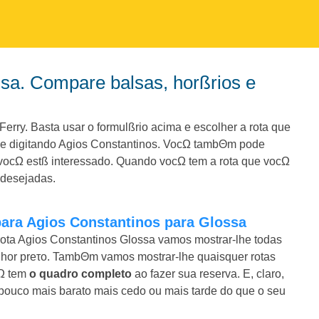
erry. Basta usar o formulßrio acima e escolher a rota que
ce digitando Agios Constantinos. VocΩ tambΘm pode
vocΩ estß interessado. Quando vocΩ tem a rota que vocΩ
 desejadas.
para Agios Constantinos para Glossa
rota Agios Constantinos Glossa vamos mostrar-lhe todas
melhor preτo. TambΘm vamos mostrar-lhe quaisquer rotas
cΩ tem
o quadro completo
ao fazer sua reserva. E, claro,
ouco mais barato mais cedo ou mais tarde do que o seu