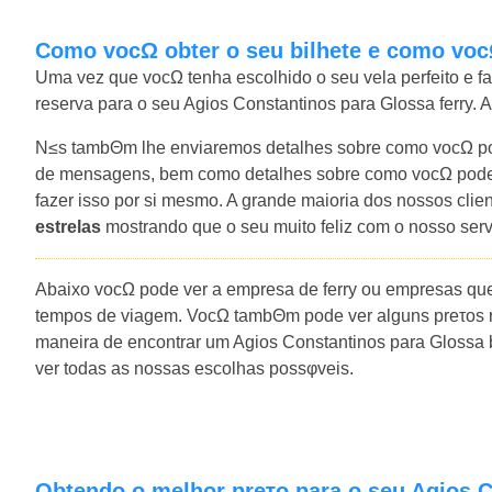
Como vocΩ obter o seu bilhete e como voc
Uma vez que vocΩ tenha escolhido o seu vela perfeito e f
reserva para o seu Agios Constantinos para Glossa ferry. A
N≤s tambΘm lhe enviaremos detalhes sobre como vocΩ pod
de mensagens, bem como detalhes sobre como vocΩ pode 
fazer isso por si mesmo. A grande maioria dos nossos cli
estrelas
mostrando que o seu muito feliz com o nosso ser
Abaixo vocΩ pode ver a empresa de ferry ou empresas que
tempos de viagem. VocΩ tambΘm pode ver alguns preτos r
maneira de encontrar um Agios Constantinos para Glossa b
ver todas as nossas escolhas possφveis.
Obtendo o melhor preτo para o seu Agios 