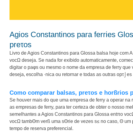
Agios Constantinos para ferries Glossa. Compare balsas, horßrios e
preτos
Livro de Agios Constantinos para Glossa balsa hoje com AF
vocΩ deseja. Se nada for exibido automaticamente, come
digitar o paφs ou mesmo o nome da empresa de ferry que 
deseja, escolha ·nica ou retornar e todas as outras opτ⌡es
Como comparar balsas, preτos e horßrios 
Se houver mais do que uma empresa de ferry a operar na 
as empresas de ferry, para ter certeza de obter o nosso 
semelhantes a Agios Constantinos para Glossa entπo vo
vocΩ tambΘm verß uma sΘrie de vezes s≤ no caso, Θ um p
tempo de reserva preferencial.