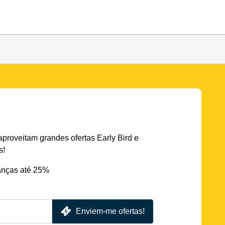
aproveitam grandes ofertas Early Bird e
s!
nças até 25%
Enviem-me ofertas!