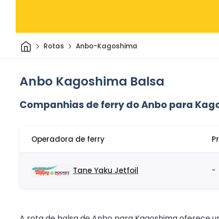
Casa
Rotas
Anbo-Kagoshima
Anbo Kagoshima Balsa
Companhias de ferry do Anbo para Ka
Operadora de ferry
P
Tane Yaku Jetfoil
-
A rota de balsa de Anbo para Kagoshima oferece um