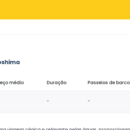
goshima
reço médio
Duração
Passeios de barc
-
-
a viagem cênica e relaxante pelas águas, proporcionand