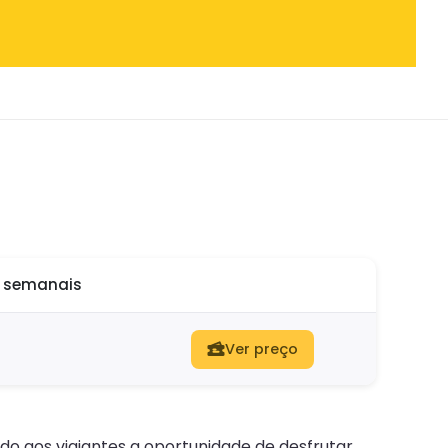
o semanais
Ver preço
o aos viajantes a oportunidade de desfrutar