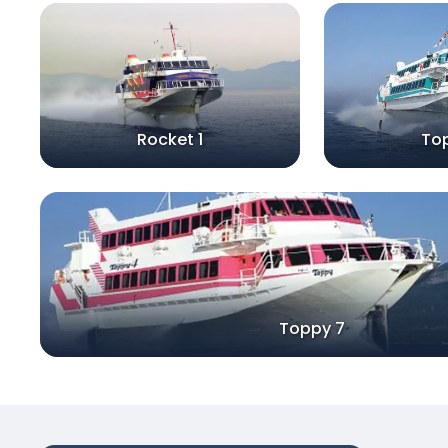
Rocket 1
To
Toppy 7