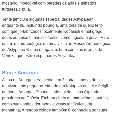
mosteiro impecßvel com paredes caiadas e telhados
turquesa c·pula.
Tente tambΘm algumas especialidades Astypalean
enquanto hß incluindo poungia, uma torta de queijo feito
com queijo-fabricados localmente Kopanisti e mel grego
doce, eo peixe e marisco fresco, como lagosta e polvo. Para
os fπs de arqueologia, de uma visita ao Museu Arqueol≤gico
de Astypalea Θ uma obrigaτπo, bem como as ruφnas de
Veneza que estπo espalhados Astypalea.
Sobre Amorgos
A ilha de Amorgos realmente tem 2 portas, apesar de ser
relativamente pequeno, situado em Katapola no sul e Aeigli
no norte. Amorgos Θ a mais oriental das ilhas Cφclades
populares na GrΘcia. Embora cheio de maravilhas naturais,
como suas praias douradas e vistas fantßsticas da
montanha, Amorgos cidade tambΘm Θ conhecida por suas