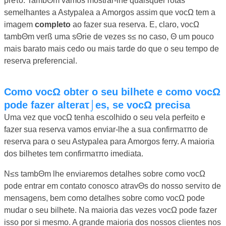
preτo. TambΘm vamos mostrar-lhe quaisquer rotas
semelhantes a Astypalea a Amorgos assim que vocΩ tem a
imagem
completo
ao fazer sua reserva. E, claro, vocΩ
tambΘm verß uma sΘrie de vezes s≤ no caso, Θ um pouco
mais barato mais cedo ou mais tarde do que o seu tempo de
reserva preferencial.
Como vocΩ obter o seu bilhete e como vocΩ
pode fazer alteraτ⌡es, se vocΩ precisa
Uma vez que vocΩ tenha escolhido o seu vela perfeito e
fazer sua reserva vamos enviar-lhe a sua confirmaτπo de
reserva para o seu Astypalea para Amorgos ferry. A maioria
dos bilhetes tem confirmaτπo imediata.
N≤s tambΘm lhe enviaremos detalhes sobre como vocΩ
pode entrar em contato conosco atravΘs do nosso serviτo de
mensagens, bem como detalhes sobre como vocΩ pode
mudar o seu bilhete. Na maioria das vezes vocΩ pode fazer
isso por si mesmo. A grande maioria dos nossos clientes nos