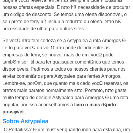
pßgina vocΩ reservar entre n≤s sempre incluem todas as
nossas ofertas especiais. E nπo hß necessidade de procurar
um c≤digo de desconto. Se temos uma oferta disponφvel, o
seu preτo de ferry irß incluir a reduτπo ou oferta. Nπo hß
necessidade de olhar para outros sites.
Se vocΩ nπo tem certeza se a Astypalea a rota Amorgos Θ
certo para vocΩ ou vocΩ nπo pode decidir entre as
empresas de ferry, se houver mais de um, vocΩ pode
tambΘm ser ·til para ler quaisquer comentßrios que temos
disponφveis. Pedimos a todos os nossos clientes para nos
enviar comentßrios para Astypalea para ferries Amorgos.
Lembre-se, porΘm, que quanto mais cedo vocΩ reservar, os
preτos mais baratos normalmente sπo. Portanto, nπo gaste
muito tempo de decidir! Astypalea para Amorgos Θ uma rota
popular, por isso aconselhamos a
livro o mais rßpido
possφvel
.
Sobre Astypalea
`O Portaitissa' Θ um must-ver quando indo para esta ilha, um