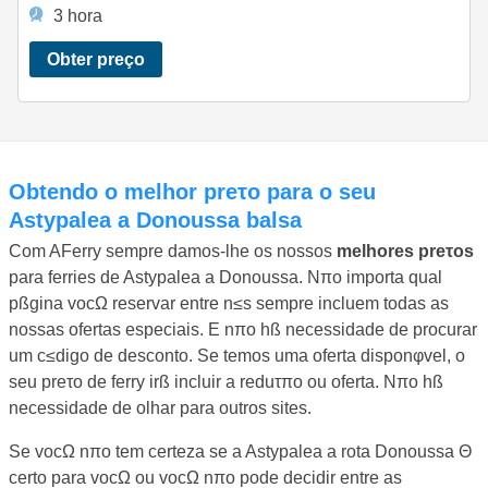
3 hora
Obter preço
Obtendo o melhor preτo para o seu
Astypalea a Donoussa balsa
Com AFerry sempre damos-lhe os nossos
melhores preτos
para ferries de Astypalea a Donoussa. Nπo importa qual
pßgina vocΩ reservar entre n≤s sempre incluem todas as
nossas ofertas especiais. E nπo hß necessidade de procurar
um c≤digo de desconto. Se temos uma oferta disponφvel, o
seu preτo de ferry irß incluir a reduτπo ou oferta. Nπo hß
necessidade de olhar para outros sites.
Se vocΩ nπo tem certeza se a Astypalea a rota Donoussa Θ
certo para vocΩ ou vocΩ nπo pode decidir entre as