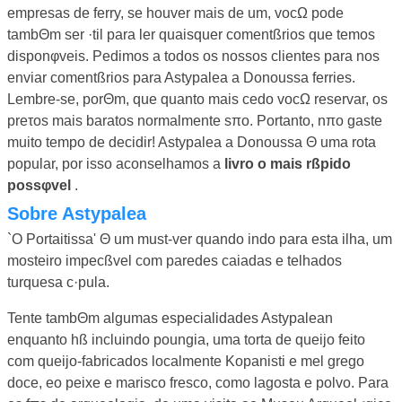
empresas de ferry, se houver mais de um, vocΩ pode
tambΘm ser ·til para ler quaisquer comentßrios que temos
disponφveis. Pedimos a todos os nossos clientes para nos
enviar comentßrios para Astypalea a Donoussa ferries.
Lembre-se, porΘm, que quanto mais cedo vocΩ reservar, os
preτos mais baratos normalmente sπo. Portanto, nπo gaste
muito tempo de decidir! Astypalea a Donoussa Θ uma rota
popular, por isso aconselhamos a
livro o mais rßpido
possφvel
.
Sobre Astypalea
`O Portaitissa' Θ um must-ver quando indo para esta ilha, um
mosteiro impecßvel com paredes caiadas e telhados
turquesa c·pula.
Tente tambΘm algumas especialidades Astypalean
enquanto hß incluindo poungia, uma torta de queijo feito
com queijo-fabricados localmente Kopanisti e mel grego
doce, eo peixe e marisco fresco, como lagosta e polvo. Para