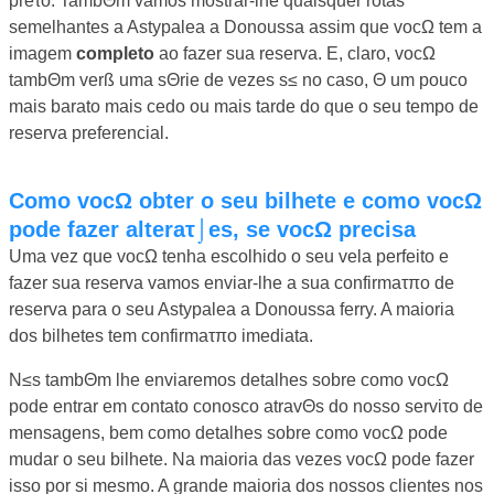
preτo. TambΘm vamos mostrar-lhe quaisquer rotas
semelhantes a Astypalea a Donoussa assim que vocΩ tem a
imagem
completo
ao fazer sua reserva. E, claro, vocΩ
tambΘm verß uma sΘrie de vezes s≤ no caso, Θ um pouco
mais barato mais cedo ou mais tarde do que o seu tempo de
reserva preferencial.
Como vocΩ obter o seu bilhete e como vocΩ
pode fazer alteraτ⌡es, se vocΩ precisa
Uma vez que vocΩ tenha escolhido o seu vela perfeito e
fazer sua reserva vamos enviar-lhe a sua confirmaτπo de
reserva para o seu Astypalea a Donoussa ferry. A maioria
dos bilhetes tem confirmaτπo imediata.
N≤s tambΘm lhe enviaremos detalhes sobre como vocΩ
pode entrar em contato conosco atravΘs do nosso serviτo de
mensagens, bem como detalhes sobre como vocΩ pode
mudar o seu bilhete. Na maioria das vezes vocΩ pode fazer
isso por si mesmo. A grande maioria dos nossos clientes nos