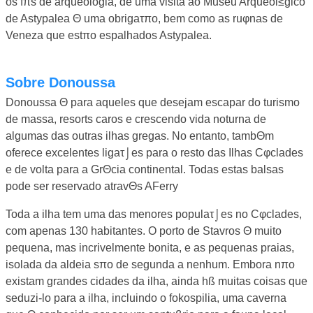
os fπs de arqueologia, de uma visita ao Museu Arqueol≤gico
de Astypalea Θ uma obrigaτπo, bem como as ruφnas de
Veneza que estπo espalhados Astypalea.
Sobre Donoussa
Donoussa Θ para aqueles que desejam escapar do turismo
de massa, resorts caros e crescendo vida noturna de
algumas das outras ilhas gregas. No entanto, tambΘm
oferece excelentes ligaτ⌡es para o resto das Ilhas Cφclades
e de volta para a GrΘcia continental. Todas estas balsas
pode ser reservado atravΘs AFerry
Toda a ilha tem uma das menores populaτ⌡es no Cφclades,
com apenas 130 habitantes. O porto de Stavros Θ muito
pequena, mas incrivelmente bonita, e as pequenas praias,
isolada da aldeia sπo de segunda a nenhum. Embora nπo
existam grandes cidades da ilha, ainda hß muitas coisas que
seduzi-lo para a ilha, incluindo o fokospilia, uma caverna