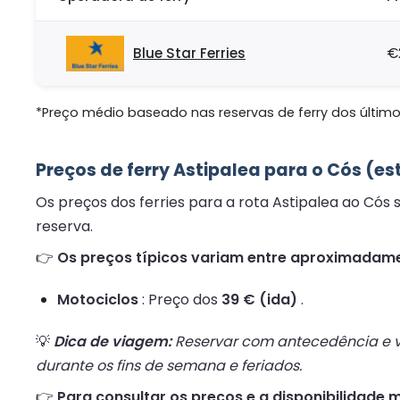
Blue Star Ferries
€
*Preço médio baseado nas reservas de ferry dos últimos
Preços de ferry Astipalea para o Cós (es
Os preços dos ferries para a rota Astipalea ao Cós
reserva.
👉
Os preços típicos variam entre aproximadame
Motociclos
: Preço dos
39 € (ida)
.
💡
Dica de viagem:
Reservar com antecedência e vi
durante os fins de semana e feriados.
👉
Para consultar os preços e a disponibilidade m