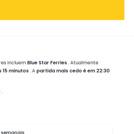
res incluem
Blue Star Ferries
.
Atualmente
s 15 minutos
.
A
partida mais cedo é em 22:30
y
.
o semanais