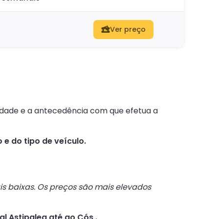
Ver preço
lidade e a antecedência com que efetua a
e do tipo de veículo.
s baixas. Os preços são mais elevados
al Astipalea até ao Cós .