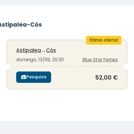
 Astipalea-Cós
Ótima oferta!
Astipalea
→
Cós
domingo, 13/09, 20:30
Blue Star Ferries
52,00 €
Pesquisa