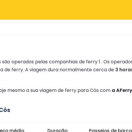
s são operados pelas companhias de ferry 1 .
Os operado
a de ferry.
A viagem dura normalmente cerca de
3 hora
 hoje mesmo a sua viagem de ferry para Cós com
a AFerr
 Cós
reço médio
Duração
Passeios de barc