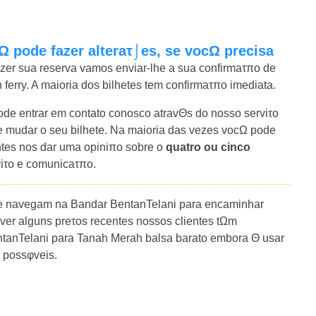
Ω pode fazer alteraτ⌡es, se vocΩ precisa
azer sua reserva vamos enviar-lhe a sua confirmaτπo de
erry. A maioria dos bilhetes tem confirmaτπo imediata.
e entrar em contato conosco atravΘs do nosso serviτo
mudar o seu bilhete. Na maioria das vezes vocΩ pode
entes nos dar uma opiniπo sobre o
quatro ou cinco
viτo e comunicaτπo.
ue navegam na Bandar BentanTelani para encaminhar
r alguns preτos recentes nossos clientes tΩm
ntanTelani para Tanah Merah balsa barato embora Θ usar
s possφveis.