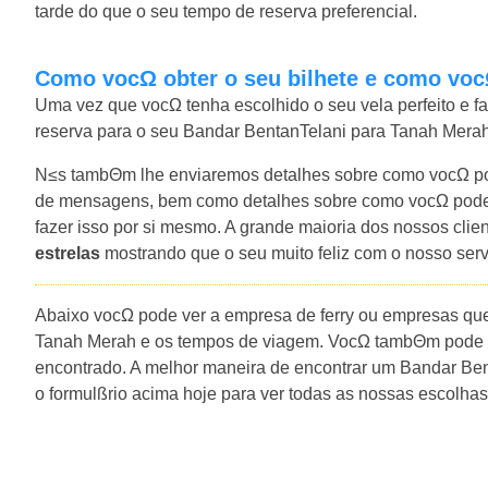
tarde do que o seu tempo de reserva preferencial.
Como vocΩ obter o seu bilhete e como voc
Uma vez que vocΩ tenha escolhido o seu vela perfeito e f
reserva para o seu Bandar BentanTelani para Tanah Merah f
N≤s tambΘm lhe enviaremos detalhes sobre como vocΩ pod
de mensagens, bem como detalhes sobre como vocΩ pode 
fazer isso por si mesmo. A grande maioria dos nossos cli
estrelas
mostrando que o seu muito feliz com o nosso ser
Abaixo vocΩ pode ver a empresa de ferry ou empresas q
Tanah Merah e os tempos de viagem. VocΩ tambΘm pode ve
encontrado. A melhor maneira de encontrar um Bandar Be
o formulßrio acima hoje para ver todas as nossas escolha