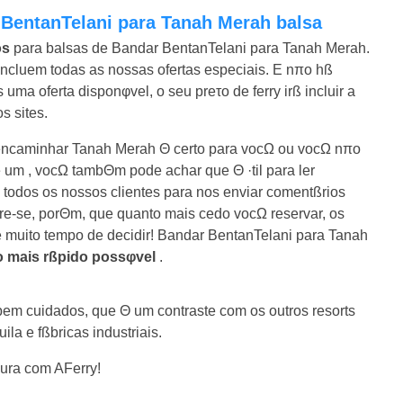
 BentanTelani para Tanah Merah balsa
os
para balsas de Bandar BentanTelani para Tanah Merah.
ncluem todas as nossas ofertas especiais. E nπo hß
ma oferta disponφvel, o seu preτo de ferry irß incluir a
s sites.
 encaminhar Tanah Merah Θ certo para vocΩ ou vocΩ nπo
e um , vocΩ tambΘm pode achar que Θ ·til para ler
todos os nossos clientes para nos enviar comentßrios
re-se, porΘm, que quanto mais cedo vocΩ reservar, os
e muito tempo de decidir! Bandar BentanTelani para Tanah
 o mais rßpido possφvel
.
bem cuidados, que Θ um contraste com os outros resorts
la e fßbricas industriais.
gura com AFerry!