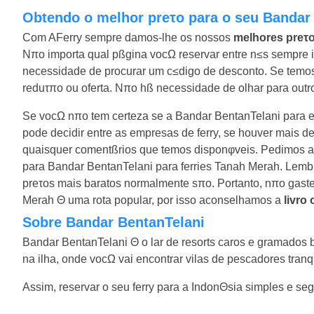
Obtendo o melhor preτo para o seu Bandar
Com AFerry sempre damos-lhe os nossos
melhores preτ
Nπo importa qual pßgina vocΩ reservar entre n≤s sempre i
necessidade de procurar um c≤digo de desconto. Se temos u
reduτπo ou oferta. Nπo hß necessidade de olhar para outro
Se vocΩ nπo tem certeza se a Bandar BentanTelani para
pode decidir entre as empresas de ferry, se houver mais d
quaisquer comentßrios que temos disponφveis. Pedimos a 
para Bandar BentanTelani para ferries Tanah Merah. Lemb
preτos mais baratos normalmente sπo. Portanto, nπo gast
Merah Θ uma rota popular, por isso aconselhamos a
livro
Sobre Bandar BentanTelani
Bandar BentanTelani Θ o lar de resorts caros e gramados 
na ilha, onde vocΩ vai encontrar vilas de pescadores tranqui
Assim, reservar o seu ferry para a IndonΘsia simples e se