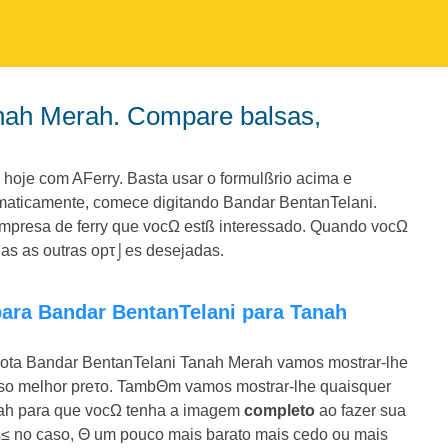
oje com AFerry. Basta usar o formulßrio acima e
omaticamente, comece digitando Bandar BentanTelani.
presa de ferry que vocΩ estß interessado. Quando vocΩ
odas as outras opτ⌡es desejadas.
rota Bandar BentanTelani Tanah Merah vamos mostrar-lhe
nosso melhor preτo. TambΘm vamos mostrar-lhe quaisquer
rah para que vocΩ tenha a imagem
completo
ao fazer sua
s≤ no caso, Θ um pouco mais barato mais cedo ou mais