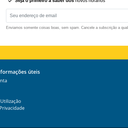
Seja o primeiro a saber dos
novos horários
Enviamos somente coisas boas, sem spam. Cancele a subscrição a qua
informações úteis
nta
Utilização
 Privacidade