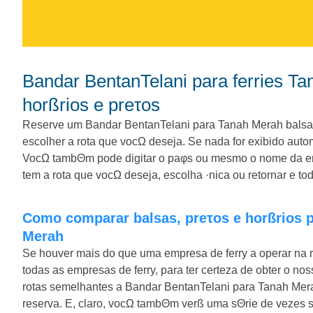
Bandar BentanTelani para ferries Tanah Merah. Compare balsas,
horßrios e preτos
Reserve um Bandar BentanTelani para Tanah Merah balsa h
escolher a rota que vocΩ deseja. Se nada for exibido aut
VocΩ tambΘm pode digitar o paφs ou mesmo o nome da em
tem a rota que vocΩ deseja, escolha ·nica ou retornar e t
Como comparar balsas, preτos e horßrios para Bandar BentanTelani para Tanah
Merah
Se houver mais do que uma empresa de ferry a operar na 
todas as empresas de ferry, para ter certeza de obter o 
rotas semelhantes a Bandar BentanTelani para Tanah Me
reserva. E, claro, vocΩ tambΘm verß uma sΘrie de vezes 