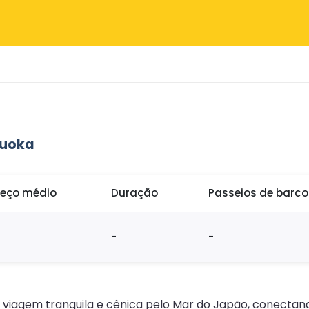
kuoka
reço médio
Duração
Passeios de barc
-
-
viagem tranquila e cênica pelo Mar do Japão, conectand