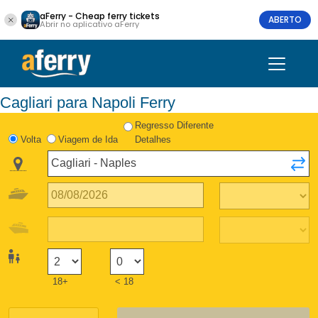
aFerry - Cheap ferry tickets
ABERTO
Abrir no aplicativo aFerry
Cagliari para Napoli Ferry
Regresso Diferente
Volta
Viagem de Ida
Detalhes
18+
< 18