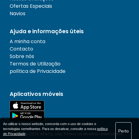
Ofertas Especiais
Navios
Ajuda e informações úteis
A minha conta
Contacto
Sobre nós
Termos de Utilização
política de Privacidade
Aplicativos móveis
Ao utilizar o nosso website, concorda com o uso de cookies e
tecnologias semelhantes. Para os desativar, consulte a nossa
política
Perto
© 1977-
2026
AFerry, Lda. Todos os direitos reservados..
de Privacidade
.