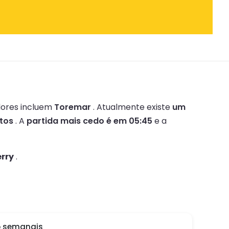
ores incluem
Toremar
.
Atualmente existe
um
tos
.
A
partida mais cedo é em 05:45
e a
erry
.
o semanais