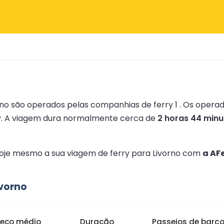
rno são operados pelas companhias de ferry 1 .
Os operad
y.
A viagem dura normalmente cerca de
2 horas 44 minu
 hoje mesmo a sua viagem de ferry para Livorno com
a AF
ivorno
reço médio
Duração
Passeios de barc