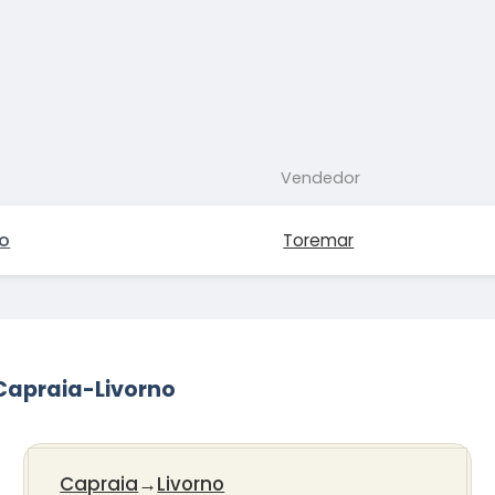
Vendedor
no
Toremar
 Capraia-Livorno
Capraia
→
Livorno