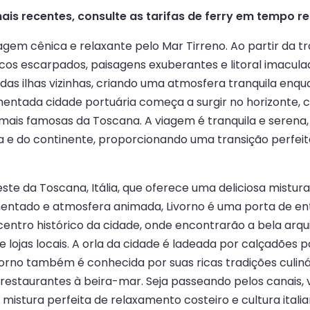
ais recentes, consulte as tarifas de ferry em tempo re
gem cênica e relaxante pelo Mar Tirreno. Ao partir da tra
os escarpados, paisagens exuberantes e litoral imacula
 das ilhas vizinhas, criando uma atmosfera tranquila enqu
ntada cidade portuária começa a surgir no horizonte, com
 mais famosas da Toscana. A viagem é tranquila e seren
ha e do continente, proporcionando uma transição perfeit
te da Toscana, Itália, que oferece uma deliciosa mistura 
mentado e atmosfera animada, Livorno é uma porta de e
entro histórico da cidade, onde encontrarão a bela arqui
e lojas locais. A orla da cidade é ladeada por calçadões 
vorno também é conhecida por suas ricas tradições culin
estaurantes à beira-mar. Seja passeando pelos canais, 
 mistura perfeita de relaxamento costeiro e cultura itali