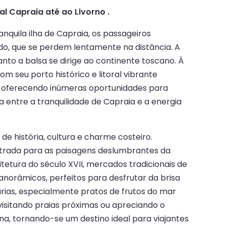
al Capraia até ao Livorno .
nquila ilha de Capraia, os passageiros
do, que se perdem lentamente na distância. A
anto a balsa se dirige ao continente toscano. À
 seu porto histórico e litoral vibrante
a, oferecendo inúmeras oportunidades para
a entre a tranquilidade de Capraia e a energia
de história, cultura e charme costeiro.
ntrada para as paisagens deslumbrantes da
tetura do século XVII, mercados tradicionais de
panorâmicos, perfeitos para desfrutar da brisa
árias, especialmente pratos de frutos do mar
visitando praias próximas ou apreciando o
ana, tornando-se um destino ideal para viajantes