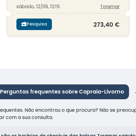
sábado, 12/09, 12:15
Toremar
273,40 €
Pesquisa
Perguntas frequentes sobre Capraia-Livorno
frequentes. Não encontrou o que procura? Não se preocu
ar com a sua consulta.
 são os horários de check-in das balsas Toremar saindo