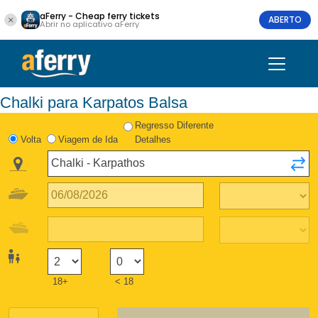
aFerry - Cheap ferry tickets
ABERTO
Abrir no aplicativo aFerry
Chalki para Karpatos Balsa
Regresso Diferente
Volta
Viagem de Ida
Detalhes
18+
< 18