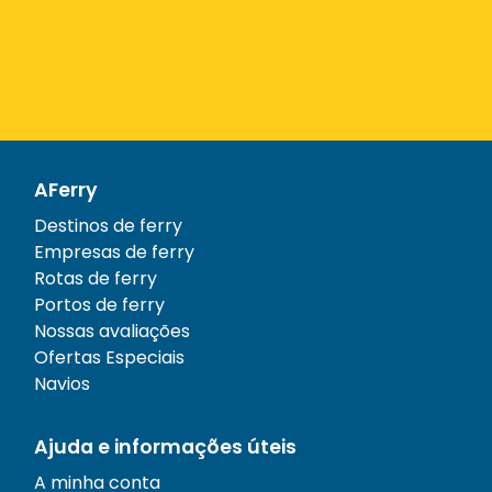
AFerry
Destinos de ferry
Empresas de ferry
Rotas de ferry
Portos de ferry
Nossas avaliações
Ofertas Especiais
Navios
Ajuda e informações úteis
A minha conta