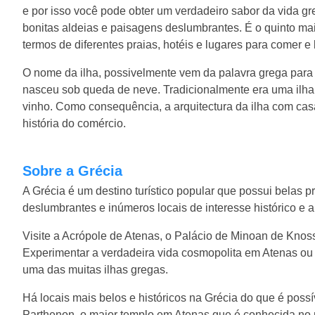
e por isso você pode obter um verdadeiro sabor da vida gre
bonitas aldeias e paisagens deslumbrantes. É o quinto ma
termos de diferentes praias, hotéis e lugares para comer e 
O nome da ilha, possivelmente vem da palavra grega para 
nasceu sob queda de neve. Tradicionalmente era uma ilha 
vinho. Como consequência, a arquitectura da ilha com casa
história do comércio.
Sobre a Grécia
A Grécia é um destino turístico popular que possui belas pr
deslumbrantes e inúmeros locais de interesse histórico e 
Visite a Acrópole de Atenas, o Palácio de Minoan de Knos
Experimentar a verdadeira vida cosmopolita em Atenas ou S
uma das muitas ilhas gregas.
Há locais mais belos e históricos na Grécia do que é poss
Parthenon, o maior templo em Atenas que é conhecida no m