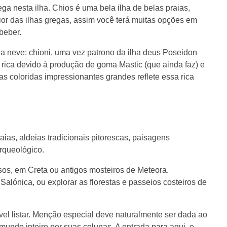
ga nesta ilha. Chios é uma bela ilha de belas praias,
ior das ilhas gregas, assim você terá muitas opções em
beber.
a neve: chioni, uma vez patrono da ilha deus Poseidon
rica devido à produção de goma Mastic (que ainda faz) e
s coloridas impressionantes grandes reflete essa rica
aias, aldeias tradicionais pitorescas, paisagens
arqueológico.
sos, em Creta ou antigos mosteiros de Meteora.
alónica, ou explorar as florestas e passeios costeiros de
ível listar. Menção especial deve naturalmente ser dada ao
undo inteiro por suas colunas. A entrada para aqui, e