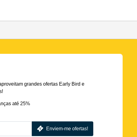
aproveitam grandes ofertas Early Bird e
s!
nças até 25%
Enviem-me ofertas!