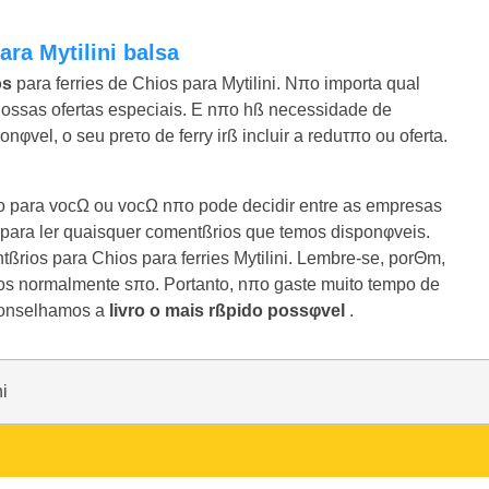
ara Mytilini balsa
os
para ferries de Chios para Mytilini. Nπo importa qual
nossas ofertas especiais. E nπo hß necessidade de
φvel, o seu preτo de ferry irß incluir a reduτπo ou oferta.
rto para vocΩ ou vocΩ nπo pode decidir entre as empresas
 para ler quaisquer comentßrios que temos disponφveis.
ßrios para Chios para ferries Mytilini. Lembre-se, porΘm,
tos normalmente sπo. Portanto, nπo gaste muito tempo de
aconselhamos a
livro o mais rßpido possφvel
.
ni