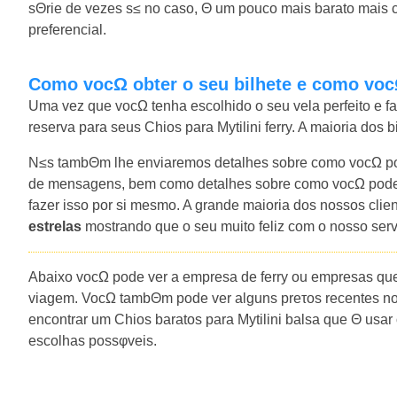
sΘrie de vezes s≤ no caso, Θ um pouco mais barato mais 
preferencial.
Como vocΩ obter o seu bilhete e como voc
Uma vez que vocΩ tenha escolhido o seu vela perfeito e f
reserva para seus Chios para Mytilini ferry. A maioria dos 
N≤s tambΘm lhe enviaremos detalhes sobre como vocΩ pod
de mensagens, bem como detalhes sobre como vocΩ pode 
fazer isso por si mesmo. A grande maioria dos nossos cli
estrelas
mostrando que o seu muito feliz com o nosso ser
Abaixo vocΩ pode ver a empresa de ferry ou empresas que
viagem. VocΩ tambΘm pode ver alguns preτos recentes no
encontrar um Chios baratos para Mytilini balsa que Θ usar
escolhas possφveis.