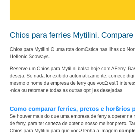
Chios para ferries Mytilini. Compare
Chios para Mytilini Θ uma rota domΘstica nas Ilhas do Nor
Hellenic Seaways.
Reserve um Chios para Mytilini balsa hoje com AFerry. Bas
deseja. Se nada for exibido automaticamente, comece dig
mesmo o nome da empresa de ferry que vocΩ estß interes
·nica ou retornar e todas as outras opτ⌡es desejadas.
Como comparar ferries, preτos e horßrios p
Se houver mais do que uma empresa de ferry a operar na r
de ferry, para ter certeza de obter o nosso melhor preτo.
Chios para Mytilini para que vocΩ tenha a imagem
compl