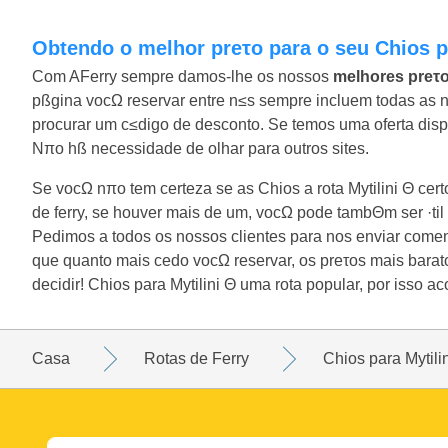
Obtendo o melhor preτo para o seu Chios p
Com AFerry sempre damos-lhe os nossos
melhores preτ
pßgina vocΩ reservar entre n≤s sempre incluem todas as 
procurar um c≤digo de desconto. Se temos uma oferta dispon
Nπo hß necessidade de olhar para outros sites.
Se vocΩ nπo tem certeza se as Chios a rota Mytilini Θ ce
de ferry, se houver mais de um, vocΩ pode tambΘm ser ·til
Pedimos a todos os nossos clientes para nos enviar coment
que quanto mais cedo vocΩ reservar, os preτos mais bara
decidir! Chios para Mytilini Θ uma rota popular, por isso 
Casa
Rotas de Ferry
Chios para Mytili