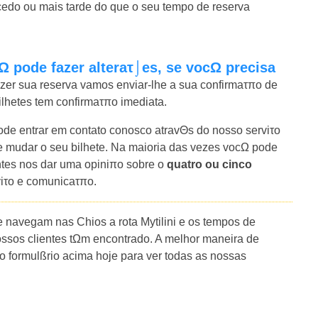
cedo ou mais tarde do que o seu tempo de reserva
Ω pode fazer alteraτ⌡es, se vocΩ precisa
azer sua reserva vamos enviar-lhe a sua confirmaτπo de
bilhetes tem confirmaτπo imediata.
e entrar em contato conosco atravΘs do nosso serviτo
mudar o seu bilhete. Na maioria das vezes vocΩ pode
entes nos dar uma opiniπo sobre o
quatro ou cinco
viτo e comunicaτπo.
 navegam nas Chios a rota Mytilini e os tempos de
ssos clientes tΩm encontrado. A melhor maneira de
 o formulßrio acima hoje para ver todas as nossas