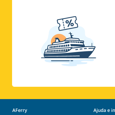
AFerry
Ajuda e 