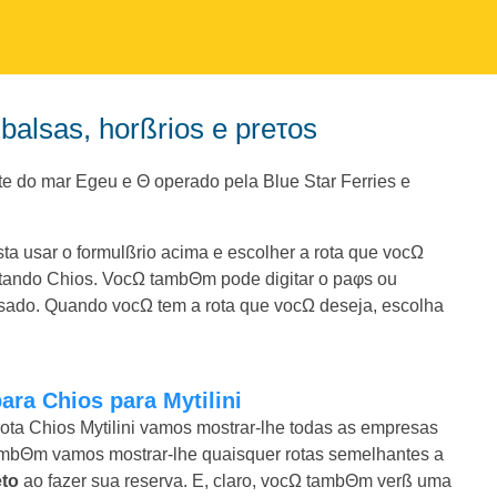
 balsas, horßrios e preτos
te do mar Egeu e Θ operado pela Blue Star Ferries e
ta usar o formulßrio acima e escolher a rota que vocΩ
itando Chios. VocΩ tambΘm pode digitar o paφs ou
sado. Quando vocΩ tem a rota que vocΩ deseja, escolha
ara Chios para Mytilini
ota Chios Mytilini vamos mostrar-lhe todas as empresas
 TambΘm vamos mostrar-lhe quaisquer rotas semelhantes a
eto
ao fazer sua reserva. E, claro, vocΩ tambΘm verß uma