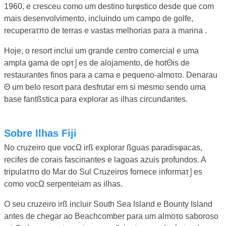
1960, e cresceu como um destino turφstico desde que com
mais desenvolvimento, incluindo um campo de golfe,
recuperaτπo de terras e vastas melhorias para a marina .
Hoje, o resort inclui um grande centro comercial e uma
ampla gama de opτ⌡es de alojamento, de hotΘis de
restaurantes finos para a cama e pequeno-almoτo. Denarau
Θ um belo resort para desfrutar em si mesmo sendo uma
base fantßstica para explorar as ilhas circundantes.
Sobre Ilhas Fiji
No cruzeiro que vocΩ irß explorar ßguas paradisφacas,
recifes de corais fascinantes e lagoas azuis profundos. A
tripulaτπo do Mar do Sul Cruzeiros fornece informaτ⌡es
como vocΩ serpenteiam as ilhas.
O seu cruzeiro irß incluir South Sea Island e Bounty Island
antes de chegar ao Beachcomber para um almoτo saboroso