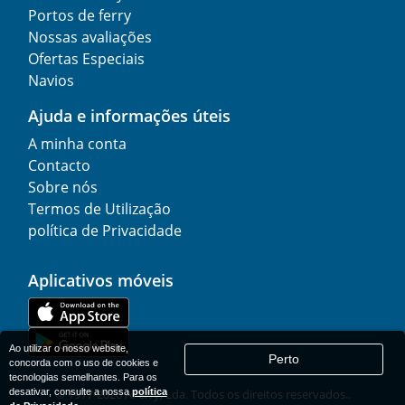
Portos de ferry
Nossas avaliações
Ofertas Especiais
Navios
Ajuda e informações úteis
A minha conta
Contacto
Sobre nós
Termos de Utilização
política de Privacidade
Aplicativos móveis
Ao utilizar o nosso website,
Perto
concorda com o uso de cookies e
tecnologias semelhantes. Para os
desativar, consulte a nossa
política
© 1977-
2026
AFerry, Lda. Todos os direitos reservados..