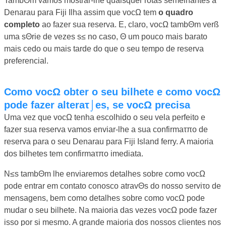
TambΘm vamos mostrar-lhe quaisquer rotas semelhantes a
Denarau para Fiji Ilha assim que vocΩ tem
o quadro
completo
ao fazer sua reserva. E, claro, vocΩ tambΘm verß
uma sΘrie de vezes s≤ no caso, Θ um pouco mais barato
mais cedo ou mais tarde do que o seu tempo de reserva
preferencial.
Como vocΩ obter o seu bilhete e como vocΩ
pode fazer alteraτ⌡es, se vocΩ precisa
Uma vez que vocΩ tenha escolhido o seu vela perfeito e
fazer sua reserva vamos enviar-lhe a sua confirmaτπo de
reserva para o seu Denarau para Fiji Island ferry. A maioria
dos bilhetes tem confirmaτπo imediata.
N≤s tambΘm lhe enviaremos detalhes sobre como vocΩ
pode entrar em contato conosco atravΘs do nosso serviτo de
mensagens, bem como detalhes sobre como vocΩ pode
mudar o seu bilhete. Na maioria das vezes vocΩ pode fazer
isso por si mesmo. A grande maioria dos nossos clientes nos