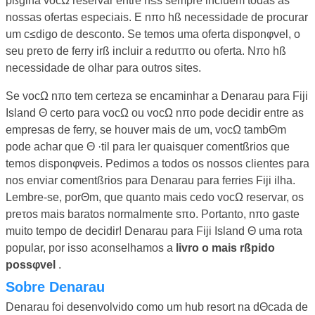
pßgina vocΩ reservar entre n≤s sempre incluem todas as
nossas ofertas especiais. E nπo hß necessidade de procurar
um c≤digo de desconto. Se temos uma oferta disponφvel, o
seu preτo de ferry irß incluir a reduτπo ou oferta. Nπo hß
necessidade de olhar para outros sites.
Se vocΩ nπo tem certeza se encaminhar a Denarau para Fiji
Island Θ certo para vocΩ ou vocΩ nπo pode decidir entre as
empresas de ferry, se houver mais de um, vocΩ tambΘm
pode achar que Θ ·til para ler quaisquer comentßrios que
temos disponφveis. Pedimos a todos os nossos clientes para
nos enviar comentßrios para Denarau para ferries Fiji ilha.
Lembre-se, porΘm, que quanto mais cedo vocΩ reservar, os
preτos mais baratos normalmente sπo. Portanto, nπo gaste
muito tempo de decidir! Denarau para Fiji Island Θ uma rota
popular, por isso aconselhamos a
livro o mais rßpido
possφvel
.
Sobre Denarau
Denarau foi desenvolvido como um hub resort na dΘcada de