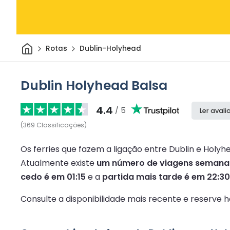
Casa
Rotas
Dublin-Holyhead
Dublin Holyhead Balsa
4.4
/ 5
Ler aval
(
369
Classificações
)
Os ferries que fazem a ligação entre Dublin e Holy
Atualmente existe
um número de viagens semanai
cedo é em 01:15
e a
partida mais tarde é em 22:30
Consulte a disponibilidade mais recente e reserve