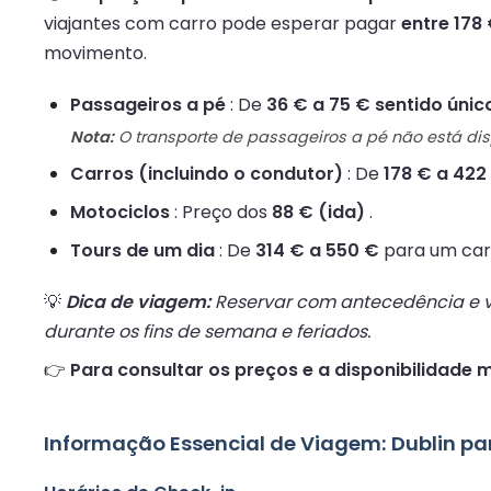
viajantes com carro pode esperar pagar
entre 178 
movimento.
Passageiros a pé
: De
36 € a 75 € sentido únic
Nota:
O transporte de passageiros a pé não está di
Carros (incluindo o condutor)
: De
178 € a 422
Motociclos
: Preço dos
88 € (ida)
.
Tours de um dia
: De
314 € a 550 €
para um carr
💡
Dica de viagem:
Reservar com antecedência e vi
durante os fins de semana e feriados.
👉
Para consultar os preços e a disponibilidade m
Informação Essencial de Viagem: Dublin p