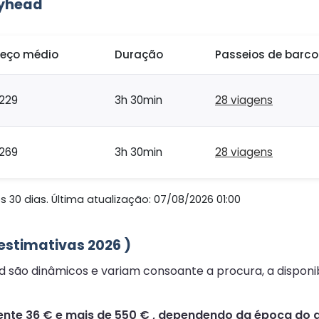
lyhead
reço médio
Duração
Passeios de barc
229
3h 30min
28 viagens
269
3h 30min
28 viagens
 30 dias. Última atualização: 07/08/2026 01:00
(estimativas 2026 )
ad são dinâmicos e variam consoante a procura, a dispon
te 36 € e mais de 550 € , dependendo da época do an