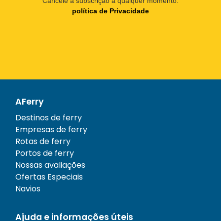
Cancele a subscrição a qualquer momento.
política de Privacidade
AFerry
Destinos de ferry
Empresas de ferry
Rotas de ferry
Portos de ferry
Nossas avaliações
Ofertas Especiais
Navios
Ajuda e informações úteis