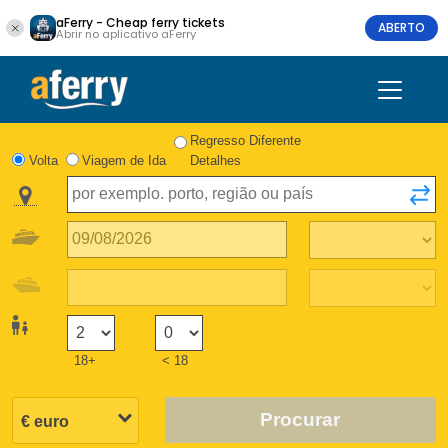
aFerry - Cheap ferry tickets
ABERTO
Abrir no aplicativo aFerry
Regresso Diferente
Volta
Viagem de Ida
Detalhes
18+
< 18
Procurar