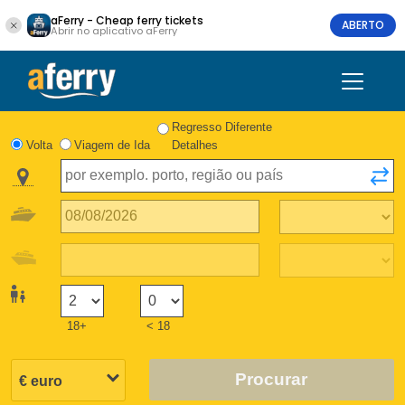
aFerry - Cheap ferry tickets
ABERTO
Abrir no aplicativo aFerry
Regresso Diferente
Volta
Viagem de Ida
Detalhes
18+
< 18
Procurar