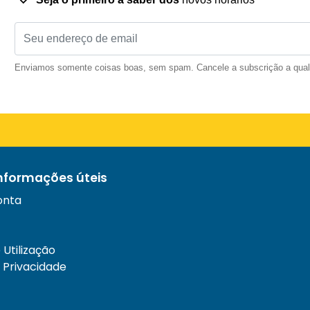
Enviamos somente coisas boas, sem spam. Cancele a subscrição a qua
informações úteis
onta
Utilização
e Privacidade