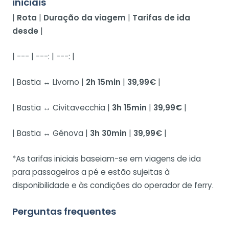
iniciais
|
Rota
|
Duração da viagem
|
Tarifas de ida
desde
|
| --- | ---: | ---: |
| Bastia ↔ Livorno |
2h 15min
|
39,99€
|
| Bastia ↔ Civitavecchia |
3h 15min
|
39,99€
|
| Bastia ↔ Génova |
3h 30min
|
39,99€
|
*As tarifas iniciais baseiam-se em viagens de ida
para passageiros a pé e estão sujeitas à
disponibilidade e às condições do operador de ferry.
Perguntas frequentes