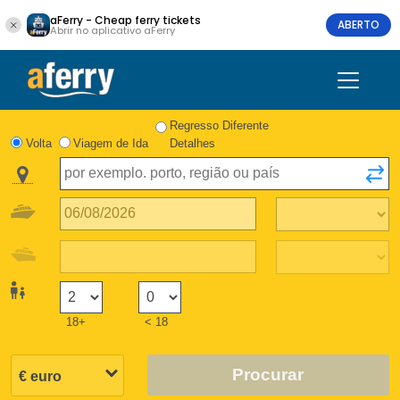
aFerry - Cheap ferry tickets
ABERTO
Abrir no aplicativo aFerry
Regresso Diferente
Volta
Viagem de Ida
Detalhes
18+
< 18
Procurar