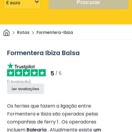
Procurar
Casa
Rotas
Formentera-Ibiza
Formentera Ibiza Balsa
5
/ 5
(
1
Avaliação
)
Ler avaliações
Os ferries que fazem a ligação entre
Formentera e Ibiza são operados pelas
companhias de ferry 1 .
Os operadores
incluem
Balearia
.
Atualmente existe
um