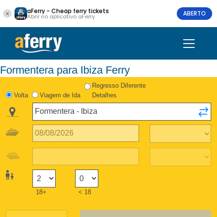
aFerry - Cheap ferry tickets
ABERTO
Abrir no aplicativo aFerry
Formentera para Ibiza Ferry
Regresso Diferente
Volta
Viagem de Ida
Detalhes
18+
< 18