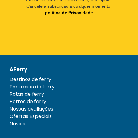
Cancele a subscrição a qualquer momento.
política de Privacidade
AFerry
Destinos de ferry
Empresas de ferry
Rotas de ferry
Portos de ferry
Nossas avaliações
Ofertas Especiais
Navios