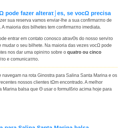
Ω pode fazer alteraτ⌡es, se vocΩ precisa
azer sua reserva vamos enviar-lhe a sua confirmaτπo de
. A maioria dos bilhetes tem confirmaτπo imediata.
e entrar em contato conosco atravΘs do nosso serviτo
mudar o seu bilhete. Na maioria das vezes vocΩ pode
entes nos dar uma opiniπo sobre o
quatro ou cinco
viτo e comunicaτπo.
 navegam na rota Ginostra para Salina Santa Marina e os
ecentes nossos clientes tΩm encontrado. A melhor
a Marina balsa que Θ usar o formulßrio acima hoje para
a para Salina Santa Marina balsa