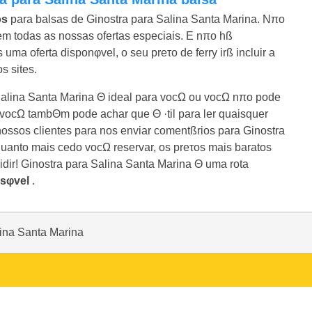
os
para balsas de Ginostra para Salina Santa Marina. Nπo
em todas as nossas ofertas especiais. E nπo hß
ma oferta disponφvel, o seu preτo de ferry irß incluir a
s sites.
Salina Santa Marina Θ ideal para vocΩ ou vocΩ nπo pode
, vocΩ tambΘm pode achar que Θ ·til para ler quaisquer
ossos clientes para nos enviar comentßrios para Ginostra
quanto mais cedo vocΩ reservar, os preτos mais baratos
dir! Ginostra para Salina Santa Marina Θ uma rota
ssφvel
.
lina Santa Marina