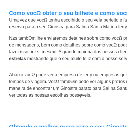
Como vocΩ obter o seu bilhete e como voc
Uma vez que vocΩ tenha escolhido o seu vela perfeito e f
reserva para o seu Ginostra para Salina Santa Marina ferry
N≤s tambΘm lhe enviaremos detalhes sobre como vocΩ pod
de mensagens, bem como detalhes sobre como vocΩ pode 
fazer isso por si mesmo. A grande maioria dos nossos cli
estrelas
mostrando que o seu muito feliz com o nosso ser
Abaixo vocΩ pode ver a empresa de ferry ou empresas que
tempos de viagem. VocΩ tambΘm pode ver alguns preτos r
maneira de encontrar um Ginostra barato para Salina Sant
ver todas as nossas escolhas possφveis.
Obtendo o melhor preτo para o seu Ginostr