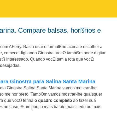
com AFerry. Basta usar o formulßrio acima e escolher a
te, comece digitando Ginostra. VocΩ tambΘm pode digitar
tß interessado. Quando vocΩ tem a rota que vocΩ
 desejadas.
para Ginostra para Salina Santa Marina
ota Ginostra Salina Santa Marina vamos mostrar-lhe
nosso melhor preτo. TambΘm vamos mostrar-lhe quaisquer
ara que vocΩ tenha
o quadro completo
ao fazer sua
s≤ no caso, Θ um pouco mais barato mais cedo ou mais