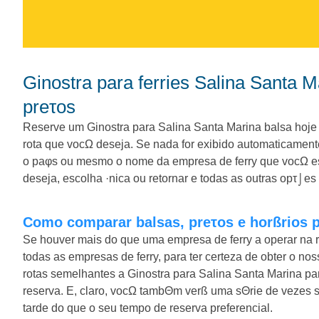
Ginostra para ferries Salina Santa Marina. Compare balsas, horßrios e
preτos
Reserve um Ginostra para Salina Santa Marina balsa hoje 
rota que vocΩ deseja. Se nada for exibido automaticamen
o paφs ou mesmo o nome da empresa de ferry que vocΩ es
deseja, escolha ·nica ou retornar e todas as outras opτ⌡es
Como comparar balsas, preτos e horßrios 
Se houver mais do que uma empresa de ferry a operar na r
todas as empresas de ferry, para ter certeza de obter o 
rotas semelhantes a Ginostra para Salina Santa Marina p
reserva. E, claro, vocΩ tambΘm verß uma sΘrie de vezes 
tarde do que o seu tempo de reserva preferencial.