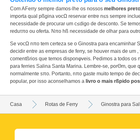
Com AFerry sempre damos-lhe os nossos
melhores preτ
importa qual pßgina vocΩ reservar entre n≤s sempre inclu
necessidade de procurar um c≤digo de desconto. Se temos u
reduτπo ou oferta. Nπo hß necessidade de olhar para outro
Se vocΩ nπo tem certeza se o Ginostra para encaminhar 
decidir entre as empresas de ferry, se houver mais de um 
comentßrios que temos disponφveis. Pedimos a todos os n
para ferries Salina Santa Marina. Lembre-se, porΘm, que 
normalmente sπo. Portanto, nπo gaste muito tempo de deci
popular, por isso aconselhamos a
livro o mais rßpido po
Casa
Rotas de Ferry
Ginostra para Sa