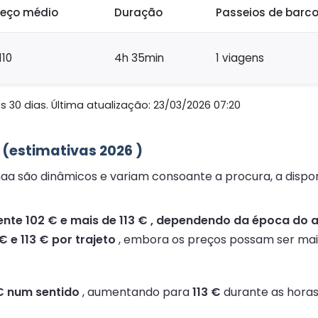
reço médio
Duração
Passeios de barc
110
4h 35min
1 viagens
 30 dias. Última atualização: 23/03/2026 07:20
 (estimativas 2026 )
naa são dinâmicos e variam consoante a procura, a dispo
te 102 € e mais de 113 € , dependendo da época do an
€ e 113 € por trajeto
, embora os preços possam ser mai
 € num sentido
, aumentando para
113 €
durante as horas