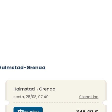
a Halmstad-Grenaa
Halmstad
→
Grenaa
sexta, 28/08, 07:40
Stena Line
348,40 €
Pesquisa