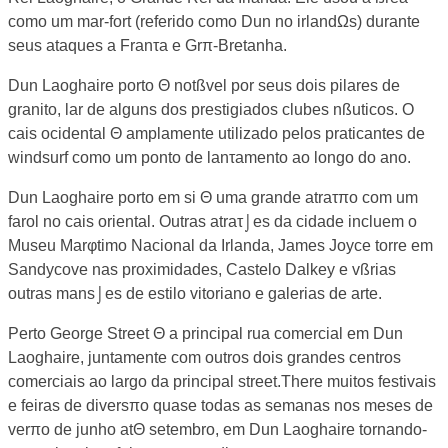
como um mar-fort (referido como Dun no irlandΩs) durante
seus ataques a Franτa e Grπ-Bretanha.
Dun Laoghaire porto Θ notßvel por seus dois pilares de
granito, lar de alguns dos prestigiados clubes nßuticos. O
cais ocidental Θ amplamente utilizado pelos praticantes de
windsurf como um ponto de lanτamento ao longo do ano.
Dun Laoghaire porto em si Θ uma grande atraτπo com um
farol no cais oriental. Outras atraτ⌡es da cidade incluem o
Museu Marφtimo Nacional da Irlanda, James Joyce torre em
Sandycove nas proximidades, Castelo Dalkey e vßrias
outras mans⌡es de estilo vitoriano e galerias de arte.
Perto George Street Θ a principal rua comercial em Dun
Laoghaire, juntamente com outros dois grandes centros
comerciais ao largo da principal street.There muitos festivais
e feiras de diversπo quase todas as semanas nos meses de
verπo de junho atΘ setembro, em Dun Laoghaire tornando-