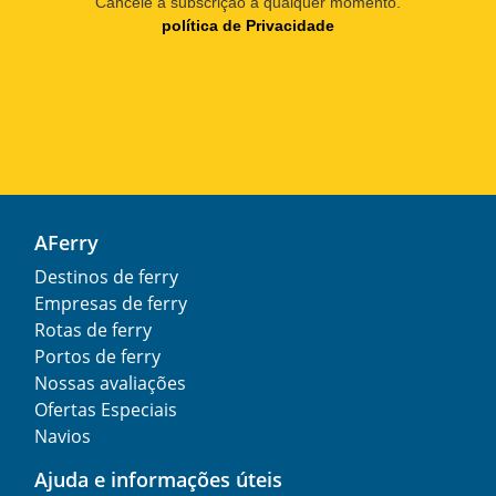
Cancele a subscrição a qualquer momento.
política de Privacidade
AFerry
Destinos de ferry
Empresas de ferry
Rotas de ferry
Portos de ferry
Nossas avaliações
Ofertas Especiais
Navios
Ajuda e informações úteis