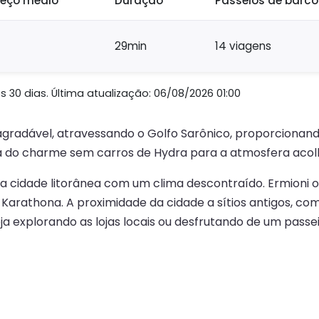
reço médio
Duração
Passeios de barc
29min
14 viagens
 30 dias. Última atualização: 06/08/2026 01:00
agradável, atravessando o Golfo Sarônico, proporcionando
a do charme sem carros de Hydra para a atmosfera acolhe
a cidade litorânea com um clima descontraído. Ermioni 
e Karathona. A proximidade da cidade a sítios antigos, c
ja explorando as lojas locais ou desfrutando de um passei