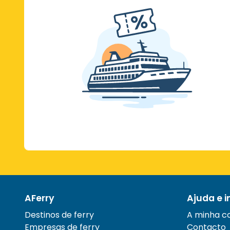
AFerry
Ajuda e 
Destinos de ferry
A minha c
Empresas de ferry
Contacto