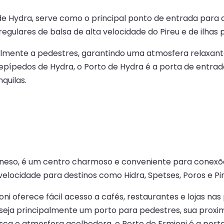
de Hydra, serve como o principal ponto de entrada para a
lares de balsa de alta velocidade do Pireu e de ilhas 
lmente a pedestres, garantindo uma atmosfera relaxante 
elepípedos de Hydra, o Porto de Hydra é a porta de entrad
quilas.
oneso, é um centro charmoso e conveniente para conexões
elocidade para destinos como Hidra, Spetses, Poros e Pire
oni oferece fácil acesso a cafés, restaurantes e lojas n
seja principalmente um porto para pedestres, sua proxi
sca e atmosfera acolhedora, o Porto de Ermioni é a porta 