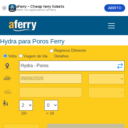
aFerry - Cheap ferry tickets
ABERTO
Abrir no aplicativo aFerry
Hydra para Poros Ferry
Regresso Diferente
Volta
Viagem de Ida
Detalhes
18+
< 18