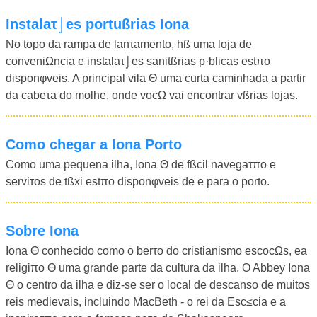
instalaτ⌡es portußrias Iona
No topo da rampa de lanτamento, hß uma loja de
conveniΩncia e instalaτ⌡es sanitßrias p·blicas estπo
disponφveis. A principal vila Θ uma curta caminhada a partir
da cabeτa do molhe, onde vocΩ vai encontrar vßrias lojas.
Como chegar a Iona Porto
Como uma pequena ilha, Iona Θ de fßcil navegaτπo e
serviτos de tßxi estπo disponφveis de e para o porto.
Sobre Iona
Iona Θ conhecido como o berτo do cristianismo escocΩs, ea
religiπo Θ uma grande parte da cultura da ilha. O Abbey Iona
Θ o centro da ilha e diz-se ser o local de descanso de muitos
reis medievais, incluindo MacBeth - o rei da Esc≤cia e a