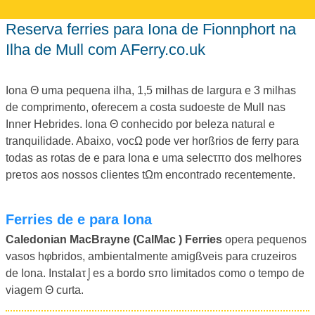
Reserva ferries para Iona de Fionnphort na
Ilha de Mull com AFerry.co.uk
Iona Θ uma pequena ilha, 1,5 milhas de largura e 3 milhas
de comprimento, oferecem a costa sudoeste de Mull nas
Inner Hebrides. Iona Θ conhecido por beleza natural e
tranquilidade. Abaixo, vocΩ pode ver horßrios de ferry para
todas as rotas de e para Iona e uma selecτπo dos melhores
preτos aos nossos clientes tΩm encontrado recentemente.
Ferries de e para Iona
Caledonian MacBrayne (CalMac ) Ferries
opera pequenos
vasos hφbridos, ambientalmente amigßveis para cruzeiros
de Iona. Instalaτ⌡es a bordo sπo limitados como o tempo de
viagem Θ curta.