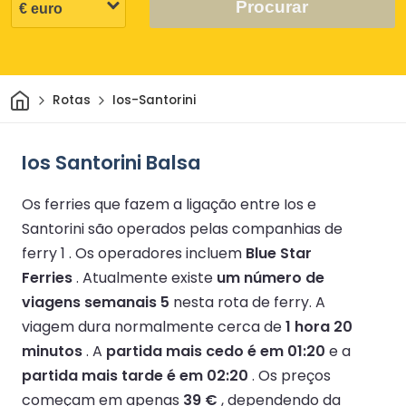
Procurar
Casa
Rotas
Ios-Santorini
Ios Santorini Balsa
Os ferries que fazem a ligação entre Ios e
Santorini são operados pelas companhias de
ferry 1 .
Os operadores incluem
Blue Star
Ferries
.
Atualmente existe
um número de
viagens semanais 5
nesta rota de ferry.
A
viagem dura normalmente cerca de
1 hora 20
minutos
.
A
partida mais cedo é em 01:20
e a
partida mais tarde é em 02:20
.
Os preços
começam em apenas
39 €
, dependendo da