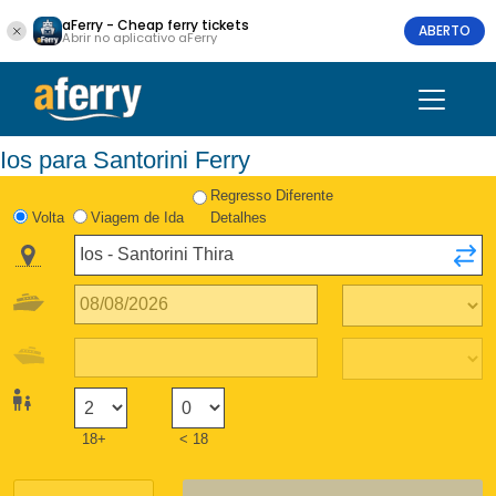
aFerry - Cheap ferry tickets
ABERTO
Abrir no aplicativo aFerry
Ios para Santorini Ferry
Regresso Diferente
Volta
Viagem de Ida
Detalhes
18+
< 18