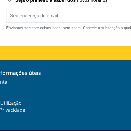
Seja o primeiro a saber dos
novos horários
Enviamos somente coisas boas, sem spam. Cancele a subscrição a qua
informações úteis
nta
Utilização
 Privacidade