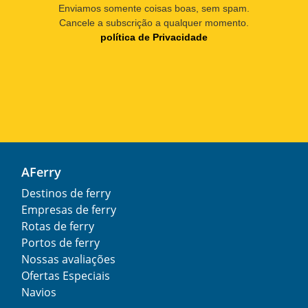
Enviamos somente coisas boas, sem spam.
Cancele a subscrição a qualquer momento.
política de Privacidade
AFerry
Destinos de ferry
Empresas de ferry
Rotas de ferry
Portos de ferry
Nossas avaliações
Ofertas Especiais
Navios