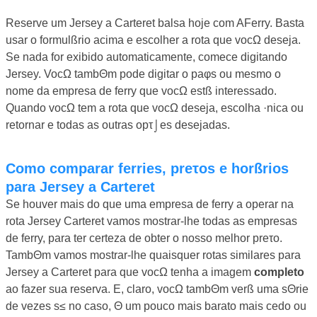
Reserve um Jersey a Carteret balsa hoje com AFerry. Basta
usar o formulßrio acima e escolher a rota que vocΩ deseja.
Se nada for exibido automaticamente, comece digitando
Jersey. VocΩ tambΘm pode digitar o paφs ou mesmo o
nome da empresa de ferry que vocΩ estß interessado.
Quando vocΩ tem a rota que vocΩ deseja, escolha ·nica ou
retornar e todas as outras opτ⌡es desejadas.
Como comparar ferries, preτos e horßrios
para Jersey a Carteret
Se houver mais do que uma empresa de ferry a operar na
rota Jersey Carteret vamos mostrar-lhe todas as empresas
de ferry, para ter certeza de obter o nosso melhor preτo.
TambΘm vamos mostrar-lhe quaisquer rotas similares para
Jersey a Carteret para que vocΩ tenha a imagem
completo
ao fazer sua reserva. E, claro, vocΩ tambΘm verß uma sΘrie
de vezes s≤ no caso, Θ um pouco mais barato mais cedo ou