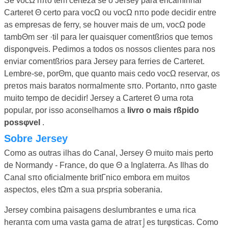
Se vocΩ nπo tem certeza se o Jersey para encaminhar
Carteret Θ certo para vocΩ ou vocΩ nπo pode decidir entre
as empresas de ferry, se houver mais de um, vocΩ pode
tambΘm ser ·til para ler quaisquer comentßrios que temos
disponφveis. Pedimos a todos os nossos clientes para nos
enviar comentßrios para Jersey para ferries de Carteret.
Lembre-se, porΘm, que quanto mais cedo vocΩ reservar, os
preτos mais baratos normalmente sπo. Portanto, nπo gaste
muito tempo de decidir! Jersey a Carteret Θ uma rota
popular, por isso aconselhamos a
livro o mais rßpido
possφvel
.
Sobre Jersey
Como as outras ilhas do Canal, Jersey Θ muito mais perto
de Normandy - France, do que Θ a Inglaterra. As Ilhas do
Canal sπo oficialmente britΓnico embora em muitos
aspectos, eles tΩm a sua pr≤pria soberania.
Jersey combina paisagens deslumbrantes e uma rica
heranτa com uma vasta gama de atraτ⌡es turφsticas. Como