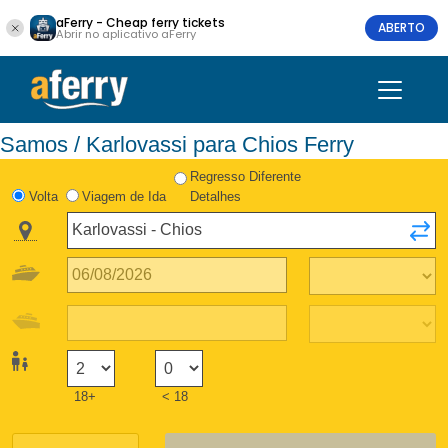
aFerry - Cheap ferry tickets
ABERTO
Abrir no aplicativo aFerry
Samos / Karlovassi para Chios Ferry
Regresso Diferente
Volta
Viagem de Ida
Detalhes
18+
< 18