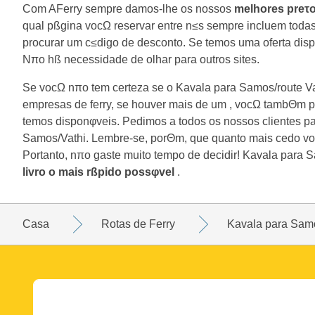
Com AFerry sempre damos-lhe os nossos
melhores preτ
qual pßgina vocΩ reservar entre n≤s sempre incluem toda
procurar um c≤digo de desconto. Se temos uma oferta dispon
Nπo hß necessidade de olhar para outros sites.
Se vocΩ nπo tem certeza se o Kavala para Samos/route Va
empresas de ferry, se houver mais de um , vocΩ tambΘm po
temos disponφveis. Pedimos a todos os nossos clientes pa
Samos/Vathi. Lembre-se, porΘm, que quanto mais cedo voc
Portanto, nπo gaste muito tempo de decidir! Kavala para 
livro o mais rßpido possφvel
.
Casa
Rotas de Ferry
Kavala para Sam