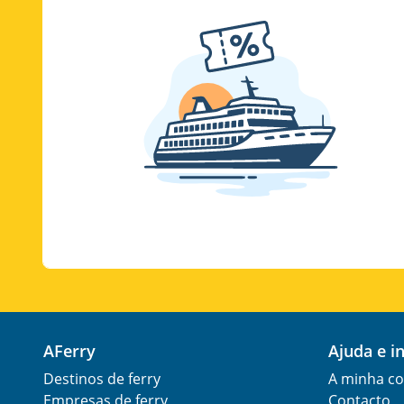
AFerry
Ajuda e 
Destinos de ferry
A minha co
Empresas de ferry
Contacto