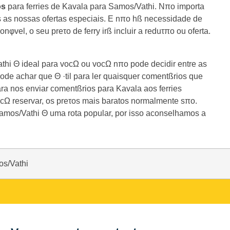
os
para ferries de Kavala para Samos/Vathi. Nπo importa
s as nossas ofertas especiais. E nπo hß necessidade de
φvel, o seu preτo de ferry irß incluir a reduτπo ou oferta.
thi Θ ideal para vocΩ ou vocΩ nπo pode decidir entre as
de achar que Θ ·til para ler quaisquer comentßrios que
ra nos enviar comentßrios para Kavala aos ferries
Ω reservar, os preτos mais baratos normalmente sπo.
Samos/Vathi Θ uma rota popular, por isso aconselhamos a
os/Vathi