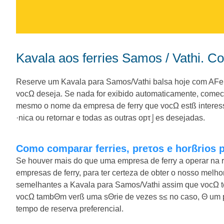
Kavala aos ferries Samos / Vathi. 
Reserve um Kavala para Samos/Vathi balsa hoje com AFerry
vocΩ deseja. Se nada for exibido automaticamente, comec
mesmo o nome da empresa de ferry que vocΩ estß interes
·nica ou retornar e todas as outras opτ⌡es desejadas.
Como comparar ferries, preτos e horßrios 
Se houver mais do que uma empresa de ferry a operar na 
empresas de ferry, para ter certeza de obter o nosso mel
semelhantes a Kavala para Samos/Vathi assim que vocΩ
vocΩ tambΘm verß uma sΘrie de vezes s≤ no caso, Θ um p
tempo de reserva preferencial.