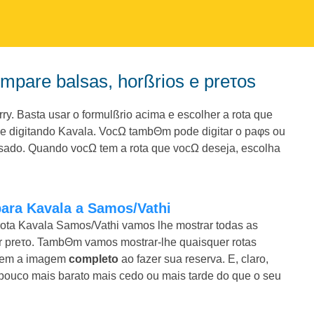
Compare balsas, horßrios e preτos
. Basta usar o formulßrio acima e escolher a rota que
e digitando Kavala. VocΩ tambΘm pode digitar o paφs ou
sado. Quando vocΩ tem a rota que vocΩ deseja, escolha
para Kavala a Samos/Vathi
rota Kavala Samos/Vathi vamos lhe mostrar todas as
hor preτo. TambΘm vamos mostrar-lhe quaisquer rotas
 tem a imagem
completo
ao fazer sua reserva. E, claro,
ouco mais barato mais cedo ou mais tarde do que o seu