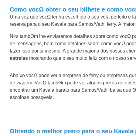
Como vocΩ obter o seu bilhete e como voc
Uma vez que vocΩ tenha escolhido o seu vela perfeito e f
reserva para o seu Kavala para Samos/Vathi ferry. A maior
N≤s tambΘm lhe enviaremos detalhes sobre como vocΩ pod
de mensagens, bem como detalhes sobre como vocΩ pode 
fazer isso por si mesmo. A grande maioria dos nossos cli
estrelas
mostrando que o seu muito feliz com o nosso ser
Abaixo vocΩ pode ver a empresa de ferry ou empresas qu
de viagem. VocΩ tambΘm pode ver alguns preτos recentes
encontrar um Kavala barato para Samos/Vathi balsa que Θ 
escolhas possφveis.
Obtendo o melhor preτo para o seu Kavala