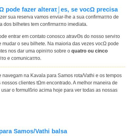
Ω pode fazer alteraτ⌡es, se vocΩ precisa
azer sua reserva vamos enviar-lhe a sua confirmaτπo de
ia dos bilhetes tem confirmaτπo imediata.
e entrar em contato conosco atravΘs do nosso serviτo
mudar o seu bilhete. Na maioria das vezes vocΩ pode
entes nos dar uma opiniπo sobre o
quatro ou cinco
viτo e comunicaτπo.
e navegam na Kavala para Samos rota/Vathi e os tempos
 nossos clientes tΩm encontrado. A melhor maneira de
usar o formulßrio acima hoje para ver todas as nossas
 para Samos/Vathi balsa