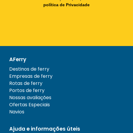
política de Privacidade
AFerry
Destinos de ferry
Empresas de ferry
Rotas de ferry
Portos de ferry
Nossas avaliações
Ofertas Especiais
Navios
Ajuda e informações úteis