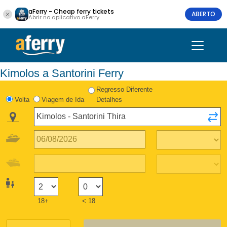
aFerry - Cheap ferry tickets
ABERTO
Abrir no aplicativo aFerry
Kimolos a Santorini Ferry
Regresso Diferente
Volta
Viagem de Ida
Detalhes
18+
< 18