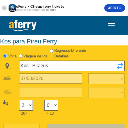
aFerry - Cheap ferry tickets
ABERTO
Abrir no aplicativo aFerry
Kos para Pireu Ferry
Regresso Diferente
Volta
Viagem de Ida
Detalhes
18+
< 18