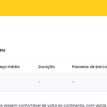
reu
reço médio
Duração
Passeios de barc
-
-
ma viagem confortável de volta ao continente, com vista