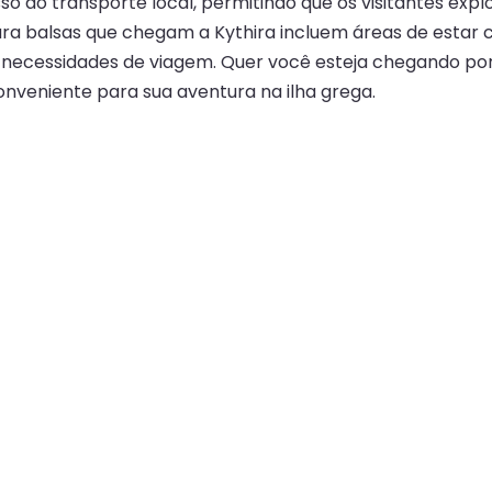
 ao transporte local, permitindo que os visitantes explo
para balsas que chegam a Kythira incluem áreas de estar 
 necessidades de viagem. Quer você esteja chegando por 
nveniente para sua aventura na ilha grega.