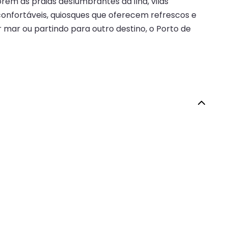
rem as praias deslumbrantes da ilha, vilas
confortáveis, quiosques que oferecem refrescos e
mar ou partindo para outro destino, o Porto de