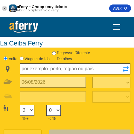
aFerry - Cheap ferry tickets
ABERTO
Abrir no aplicativo aFerry
La Ceiba Ferry
Regresso Diferente
Volta
Viagem de Ida
Detalhes
18+
< 18