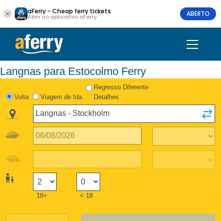
aFerry - Cheap ferry tickets
ABERTO
Abrir no aplicativo aFerry
Langnas para Estocolmo Ferry
Regresso Diferente
Volta
Viagem de Ida
Detalhes
18+
< 18