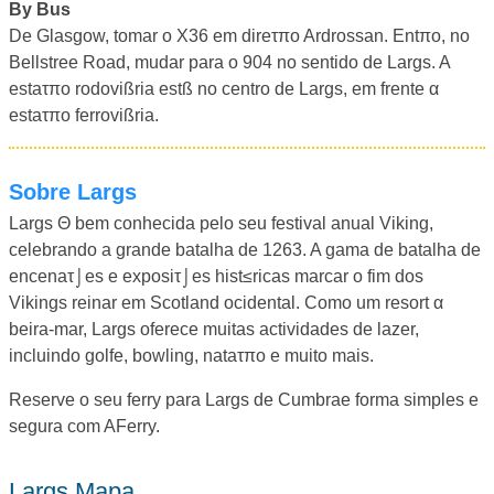
By Bus
De Glasgow, tomar o X36 em direτπo Ardrossan. Entπo, no
Bellstree Road, mudar para o 904 no sentido de Largs. A
estaτπo rodovißria estß no centro de Largs, em frente α
estaτπo ferrovißria.
Sobre Largs
Largs Θ bem conhecida pelo seu festival anual Viking,
celebrando a grande batalha de 1263. A gama de batalha de
encenaτ⌡es e exposiτ⌡es hist≤ricas marcar o fim dos
Vikings reinar em Scotland ocidental. Como um resort α
beira-mar, Largs oferece muitas actividades de lazer,
incluindo golfe, bowling, nataτπo e muito mais.
Reserve o seu ferry para Largs de Cumbrae forma simples e
segura com AFerry.
Largs Mapa