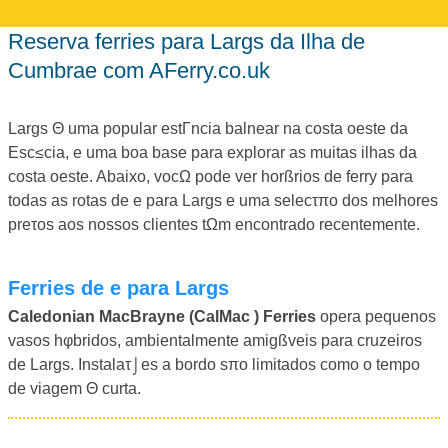
Reserva ferries para Largs da Ilha de
Cumbrae com AFerry.co.uk
Largs Θ uma popular estΓncia balnear na costa oeste da
Esc≤cia, e uma boa base para explorar as muitas ilhas da
costa oeste. Abaixo, vocΩ pode ver horßrios de ferry para
todas as rotas de e para Largs e uma selecτπo dos melhores
preτos aos nossos clientes tΩm encontrado recentemente.
Ferries de e para Largs
Caledonian MacBrayne (CalMac ) Ferries
opera pequenos
vasos hφbridos, ambientalmente amigßveis para cruzeiros
de Largs. Instalaτ⌡es a bordo sπo limitados como o tempo
de viagem Θ curta.