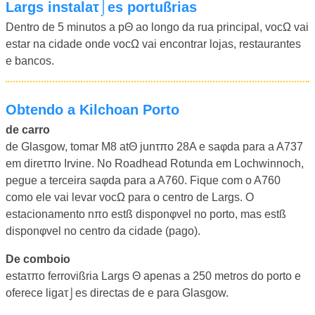
Largs instalaτ⌡es portußrias
Dentro de 5 minutos a pΘ ao longo da rua principal, vocΩ vai
estar na cidade onde vocΩ vai encontrar lojas, restaurantes
e bancos.
Obtendo a Kilchoan Porto
de carro
de Glasgow, tomar M8 atΘ junτπo 28A e saφda para a A737
em direτπo Irvine. No Roadhead Rotunda em Lochwinnoch,
pegue a terceira saφda para a A760. Fique com o A760
como ele vai levar vocΩ para o centro de Largs. O
estacionamento nπo estß disponφvel no porto, mas estß
disponφvel no centro da cidade (pago).
De comboio
estaτπo ferrovißria Largs Θ apenas a 250 metros do porto e
oferece ligaτ⌡es directas de e para Glasgow.