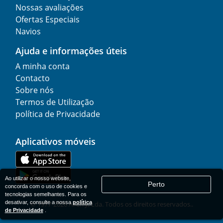
Nossas avaliações
Ofertas Especiais
Navios
Ajuda e informações úteis
A minha conta
Contacto
Sobre nós
Termos de Utilização
política de Privacidade
Aplicativos móveis
Ao utilizar o nosso website,
Perto
concorda com o uso de cookies e
tecnologias semelhantes. Para os
desativar, consulte a nossa
política
© 1977-
2026
AFerry, Lda. Todos os direitos reservados..
de Privacidade
.