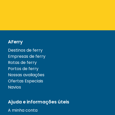
AFerry
Destinos de ferry
Empresas de ferry
Rotas de ferry
Portos de ferry
Nossas avaliações
Ofertas Especiais
Navios
Ajuda e informações úteis
A minha conta