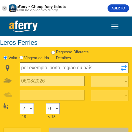
aFerry - Cheap ferry tickets
ABERTO
Abrir no aplicativo aFerry
Leros Ferries
Regresso Diferente
Volta
Viagem de Ida
Detalhes
18+
< 18