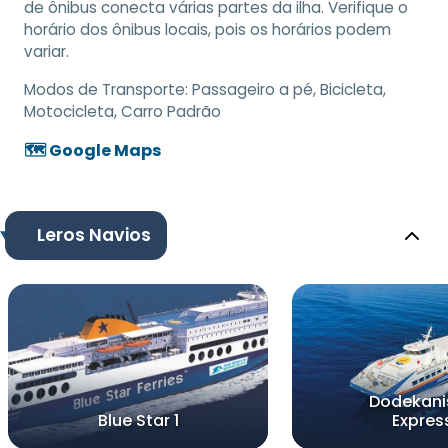
de ônibus conecta várias partes da ilha. Verifique o
horário dos ônibus locais, pois os horários podem
variar.
Modos de Transporte:
Passageiro a pé, Bicicleta,
Motocicleta, Carro Padrão
🗺️ Google Maps
Leros Navios
Dodekani
Blue Star 1
Expres