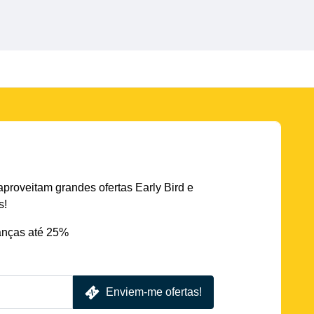
aproveitam grandes ofertas Early Bird e
s!
nças até 25%
Enviem-me ofertas!