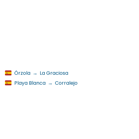
Órzola
→
La Graciosa
Playa Blanca
→
Corralejo