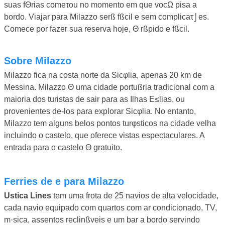
suas fΘrias comeτou no momento em que vocΩ pisa a
bordo. Viajar para Milazzo serß fßcil e sem complicaτ⌡es.
Comece por fazer sua reserva hoje, Θ rßpido e fßcil.
Sobre Milazzo
Milazzo fica na costa norte da Sicφlia, apenas 20 km de
Messina. Milazzo Θ uma cidade portußria tradicional com a
maioria dos turistas de sair para as Ilhas E≤lias, ou
provenientes de-los para explorar Sicφlia. No entanto,
Milazzo tem alguns belos pontos turφsticos na cidade velha
incluindo o castelo, que oferece vistas espectaculares. A
entrada para o castelo Θ gratuito.
Ferries de e para Milazzo
Ustica Lines
tem uma frota de 25 navios de alta velocidade,
cada navio equipado com quartos com ar condicionado, TV,
m·sica, assentos reclinßveis e um bar a bordo servindo