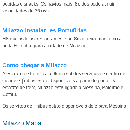
bebidas e snacks. Os navios mais rßpidos pode atingir
velocidades de 36 n≤s.
Milazzo Instalaτ⌡es Portußrias
Hß muitas lojas, restaurantes e hotΘis α beira-mar como a
porta Θ central para a cidade de Milazzo.
Como chegar a Milazzo
A estaτπo de trem fica a 3km a sul dos serviτos de centro de
cidade e ⌠nibus estπo disponφveis a partir do porto. Da
estaτπo de trem, Milazzo estß ligado a Messina, Palermo e
Cefalu.
Os serviτos de ⌠nibus estπo disponφveis de e para Messina.
Milazzo Mapa