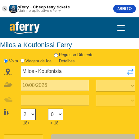
aFerry - Cheap ferry tickets
ABERTO
Abrir no aplicativo aFerry
Milos a Koufonissi Ferry
Regresso Diferente
Volta
Viagem de Ida
Detalhes
18+
< 18