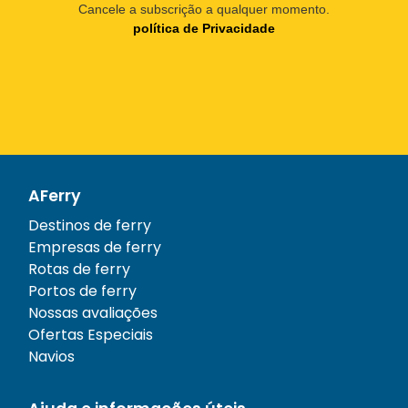
Cancele a subscrição a qualquer momento.
política de Privacidade
AFerry
Destinos de ferry
Empresas de ferry
Rotas de ferry
Portos de ferry
Nossas avaliações
Ofertas Especiais
Navios