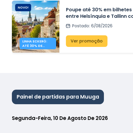
NOVO!
Poupe até 30% em bilhetes 
entre Helsínquia e Tallinn 
Line.
Postado
:
6/08/2026
Ver promoção
LINHA ECKERÖ:
ATÉ 30% DE
DESCONTO EM
HELSÍNQUIA –
TALLINN
Painel de partidas para Muuga
Segunda-Feira, 10 De Agosto De 2026