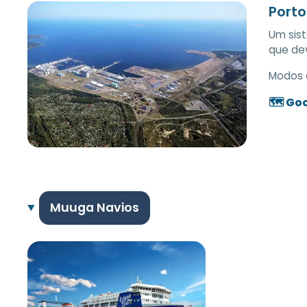
Porto
Um sis
que dev
Modos 
🗺️ Go
Muuga Navios