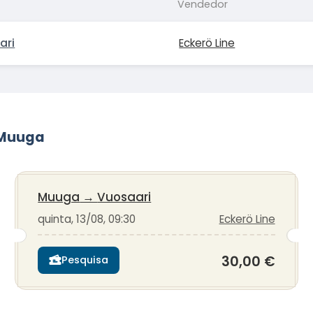
Vendedor
ari
Eckerö Line
 Muuga
Muuga
→
Vuosaari
quinta, 13/08, 09:30
Eckerö Line
30,00 €
Pesquisa