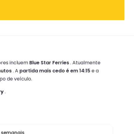
res incluem
Blue Star Ferries
.
Atualmente
nutos
.
A
partida mais cedo é em 14:15
e a
po de veículo.
ry
.
o semanais