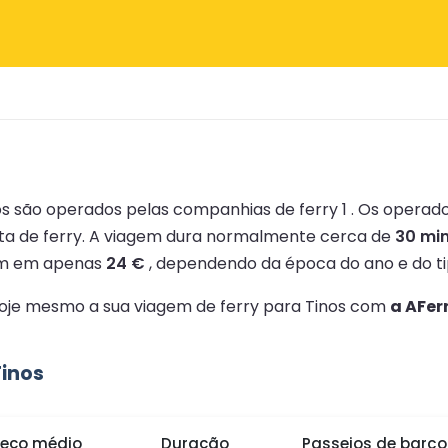
os são operados pelas companhias de ferry 1 .
Os operado
ta de ferry.
A viagem dura normalmente cerca de
30 mi
m em apenas
24 €
, dependendo da época do ano e do ti
 hoje mesmo a sua viagem de ferry para Tinos com
a AFer
inos
reço médio
Duração
Passeios de barc