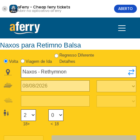
aFerry - Cheap ferry tickets
ABERTO
Abrir no aplicativo aFerry
Naxos para Retimno Balsa
Regresso Diferente
Volta
Viagem de Ida
Detalhes
18+
< 18