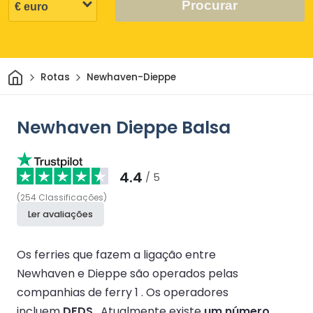
Procurar
Casa
Rotas
Newhaven-Dieppe
Newhaven Dieppe Balsa
4.4
/ 5
(
254
Classificações
)
Ler avaliações
Os ferries que fazem a ligação entre
Newhaven e Dieppe são operados pelas
companhias de ferry 1 .
Os operadores
incluem
DFDS
.
Atualmente existe
um número