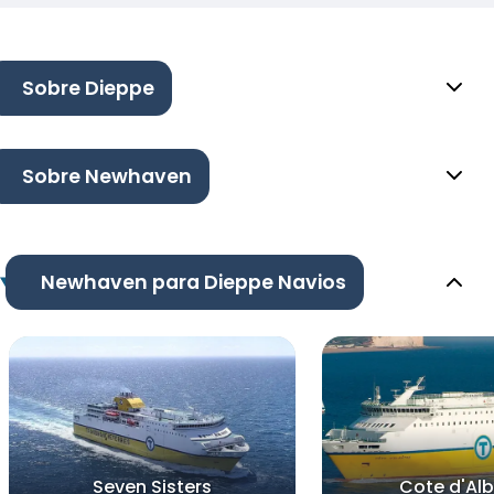
Sobre Dieppe
Sobre Newhaven
Newhaven para Dieppe Navios
Seven Sisters
Cote d'Alb