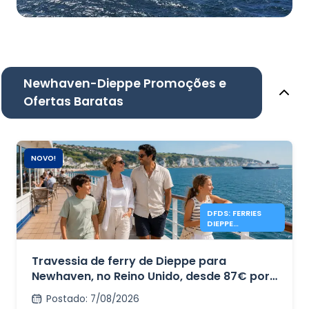
Newhaven-Dieppe Promoções e
Ofertas Baratas
NOVO!
DFDS: FERRIES
DIEPPE
NEWHAVEN DESDE
87€
Travessia de ferry de Dieppe para
Newhaven, no Reino Unido, desde 87€ por
carro + 4 pessoas com DFDS.
Postado
:
7/08/2026