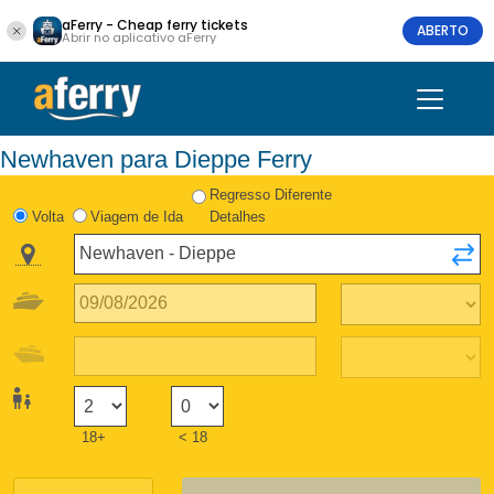
aFerry - Cheap ferry tickets
ABERTO
Abrir no aplicativo aFerry
Newhaven para Dieppe Ferry
Regresso Diferente
Volta
Viagem de Ida
Detalhes
18+
< 18