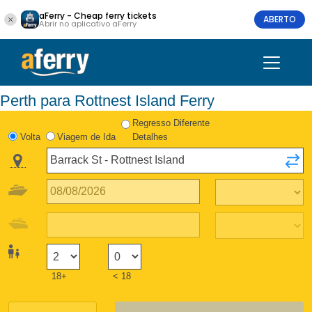
aFerry - Cheap ferry tickets
ABERTO
Abrir no aplicativo aFerry
Perth para Rottnest Island Ferry
Regresso Diferente
Volta
Viagem de Ida
Detalhes
18+
< 18