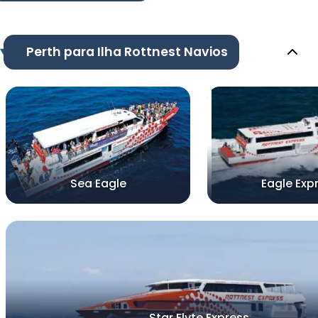
Perth para Ilha Rottnest Navios
Sea Eagle
Eagle Exp
Star Flyte Express