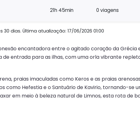
21h 45min
0 viagens
30 dias. Última atualização: 17/06/2026 01:00
onexão encantadora entre o agitado coração da Grécia e
 de entrada para as ilhas, com uma orla vibrante repleta 
ena, praias imaculadas como Keros e as praias arenosas 
icos como Hefestia e o Santuário de Kavirio, tornando-se
relaxar em meio à beleza natural de Limnos, esta rota de b