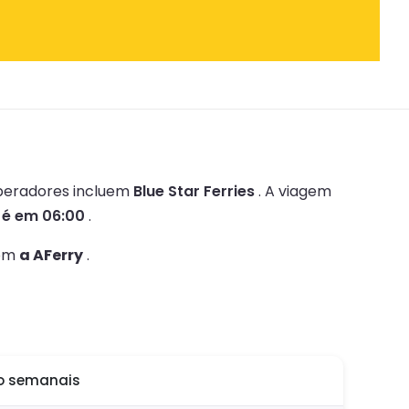
peradores incluem
Blue Star Ferries
.
A viagem
 é em 06:00
.
com
a AFerry
.
co semanais