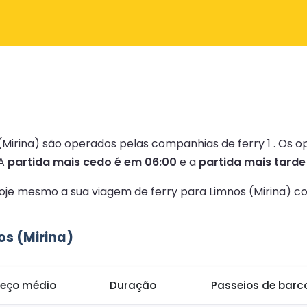
 (Mirina) são operados pelas companhias de ferry 1 .
Os o
A
partida mais cedo é em 06:00
e a
partida mais tarde
 hoje mesmo a sua viagem de ferry para Limnos (Mirina) 
os (Mirina)
reço médio
Duração
Passeios de bar